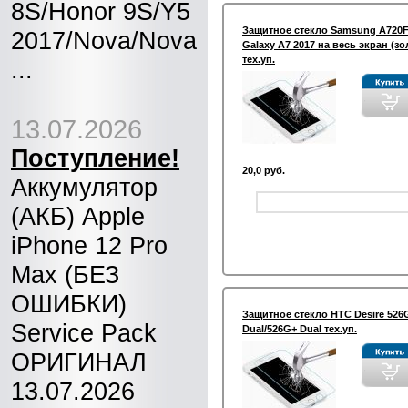
8S/Honor 9S/Y5
Защитное стекло Samsung A720
2017/Nova/Nova
Galaxy A7 2017 на весь экран (зо
тех.уп.
...
13.07.2026
Поступление!
20,0 руб.
Аккумулятор
(АКБ) Apple
iPhone 12 Pro
Max (БЕЗ
ОШИБКИ)
Защитное стекло HTC Desire 526
Service Pack
Dual/526G+ Dual тех.уп.
ОРИГИНАЛ
13.07.2026