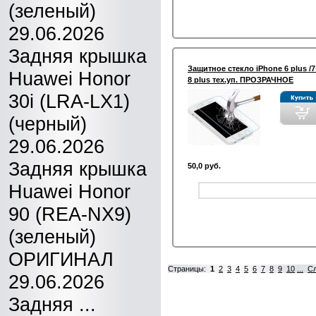
(зеленый)
29.06.2026
Задняя крышка
Защитное стекло iPhone 6 plus /7
Huawei Honor
8 plus тех.уп. ПРОЗРАЧНОЕ
30i (LRA-LX1)
(черный)
29.06.2026
Задняя крышка
50,0 руб.
Huawei Honor
90 (REA-NX9)
(зеленый)
ОРИГИНАЛ
Страницы:
1
2
3
4
5
6
7
8
9
10
...
С
29.06.2026
Задняя ...