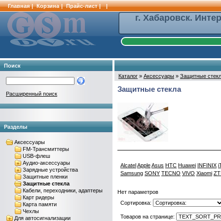
Главная
|
Корзина
|
Прайс-лист
|
|
г. Хабаровск. Инте
Поиск
Каталог
»
Аксессуары
»
Защитные стек
Защитные стекла
Расширенный поиск
Разделы
Аксессуары
FM-Трансмиттеры
USB-флеш
Аудио-аксессуары
Alcatel
Apple
Asus
HTC
Huawei
INFINIX
i
Зарядные устройства
Samsung
SONY
TECNO
VIVO
Xiaomi
ZT
Защитные пленки
Защитные стекла
Кабели, переходники, адаптеры
Нет параметров
Карт ридеры
Сортировка:
Карта памяти
Чехлы
Товаров на странице:
Для автосигнализации