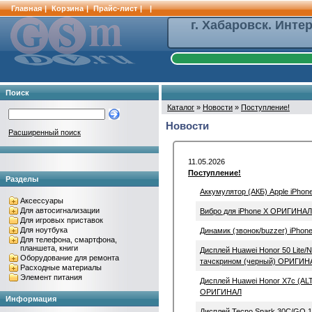
Главная
|
Корзина
|
Прайс-лист
|
|
г. Хабаровск. Инте
Поиск
Каталог
»
Новости
»
Поступление!
Новости
Расширенный поиск
11.05.2026
Поступление!
Разделы
Аккумулятор (АКБ) Apple iPho
Аксессуары
Для автосигнализации
Вибро для iPhone X ОРИГИНАЛ
Для игровых приставок
Для ноутбука
Динамик (звонок/buzzer) iPho
Для телефона, смартфона,
планшета, книги
Дисплей Huawei Honor 50 Lite
Оборудование для ремонта
тачскрином (черный) ОРИГИН
Расходные материалы
Элемент питания
Дисплей Huawei Honor X7c (AL
ОРИГИНАЛ
Информация
Дисплей Tecno Spark 30C/GO 1