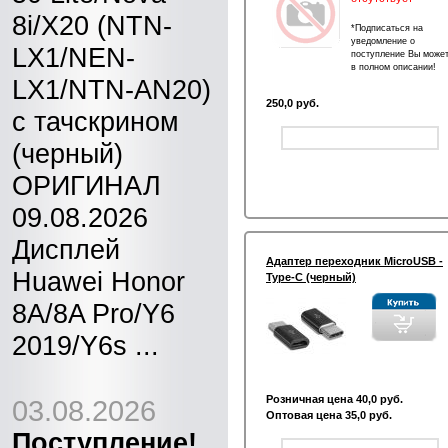
8i/X20 (NTN-
*Подписаться на
уведомление о
LX1/NEN-
поступление Вы може
в полном описании!
LX1/NTN-AN20)
250,0 руб.
с тачскрином
(черный)
ОРИГИНАЛ
09.08.2026
Дисплей
Адаптер переходник MicroUSB -
Huawei Honor
Type-C (черный)
8A/8A Pro/Y6
2019/Y6s ...
Розничная цена 40,0 руб.
03.08.2026
Оптовая цена 35,0 руб.
Поступление!