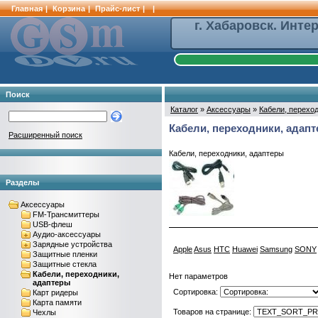
Главная
|
Корзина
|
Прайс-лист
|
|
г. Хабаровск. Инте
Поиск
Каталог
»
Аксессуары
»
Кабели, перехо
Кабели, переходники, адап
Расширенный поиск
Кабели, переходники, адаптеры
Разделы
Аксессуары
FM-Трансмиттеры
USB-флеш
Аудио-аксессуары
Зарядные устройства
Apple
Asus
HTC
Huawei
Samsung
SONY
Защитные пленки
Защитные стекла
Кабели, переходники,
Нет параметров
адаптеры
Сортировка:
Карт ридеры
Карта памяти
Товаров на странице:
Чехлы