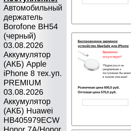
Автомобильный
держатель
Borofone BH54
(черный)
Беспроводное зарядное
03.08.2026
устройство MagSafe для iPhone
Аккумулятор
Временно
отсутствует*
(АКБ) Apple
*Подписаться на
уведомление о
iPhone 8 тех.уп.
поступление Вы може
в полном описании!
PREMIUM
Розничная цена 600,0 руб.
03.08.2026
Оптовая цена 570,0 руб.
Аккумулятор
(АКБ) Huawei
HB405979ECW
Honor 7A/Honor