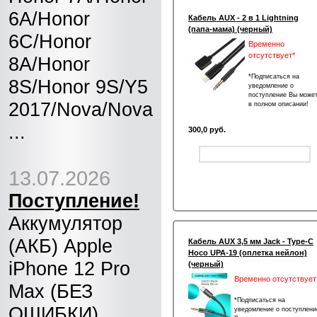
6A/Honor
Кабель AUX - 2 в 1 Lightning
(папа-мама) (черный)
6C/Honor
Временно
отсутствует*
8A/Honor
*Подписаться на
8S/Honor 9S/Y5
уведомление о
поступление Вы може
2017/Nova/Nova
в полном описании!
...
300,0 руб.
13.07.2026
Поступление!
Аккумулятор
(АКБ) Apple
Кабель AUX 3,5 мм Jack - Type-C
Hoco UPA-19 (оплетка нейлон)
iPhone 12 Pro
(черный)
Временно отсутствует
Max (БЕЗ
*Подписаться на
ОШИБКИ)
уведомление о поступлени