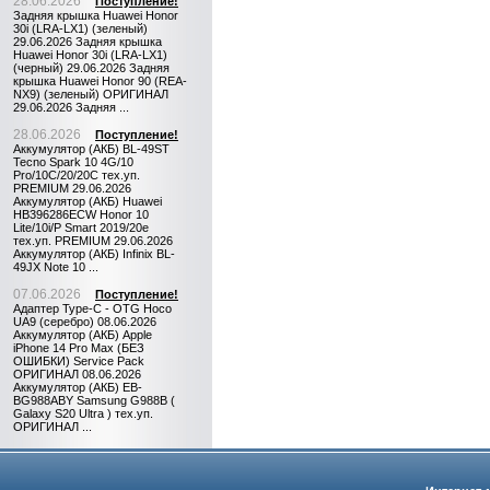
28.06.2026
Поступление!
Задняя крышка Huawei Honor
30i (LRA-LX1) (зеленый)
29.06.2026 Задняя крышка
Huawei Honor 30i (LRA-LX1)
(черный) 29.06.2026 Задняя
крышка Huawei Honor 90 (REA-
NX9) (зеленый) ОРИГИНАЛ
29.06.2026 Задняя ...
28.06.2026
Поступление!
Аккумулятор (АКБ) BL-49ST
Tecno Spark 10 4G/10
Pro/10C/20/20C тех.уп.
PREMIUM 29.06.2026
Аккумулятор (АКБ) Huawei
HB396286ECW Honor 10
Lite/10i/P Smart 2019/20e
тех.уп. PREMIUM 29.06.2026
Аккумулятор (АКБ) Infinix BL-
49JX Note 10 ...
07.06.2026
Поступление!
Адаптер Type-C - OTG Hoco
UA9 (серебро) 08.06.2026
Аккумулятор (АКБ) Apple
iPhone 14 Pro Max (БЕЗ
ОШИБКИ) Service Pack
ОРИГИНАЛ 08.06.2026
Аккумулятор (АКБ) EB-
BG988ABY Samsung G988B (
Galaxy S20 Ultra ) тех.уп.
ОРИГИНАЛ ...