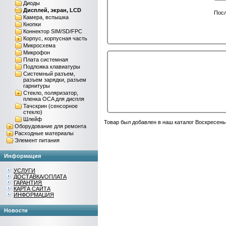
Диоды
Дисплей, экран, LCD
Посл
Камера, вспышка
Кнопки
Коннектор SIM/SD/FPC
Корпус, корпусная часть
Микросхема
Микрофон
Плата системная
Подложка клавиатуры
Системный разъем,
разъем зарядки, разъем
гарнитуры
Стекло, поляризатор,
пленка OCA для диспля
Тачскрин (сенсорное
стекло)
Шлейф
Товар был добавлен в наш каталог Воскресень
Оборудование для ремонта
Расходные материалы
Элемент питания
Информация
УСЛУГИ
ДОСТАВКА/ОПЛАТА
ГАРАНТИЯ
КАРТА САЙТА
ИНФОРМАЦИЯ
Новости