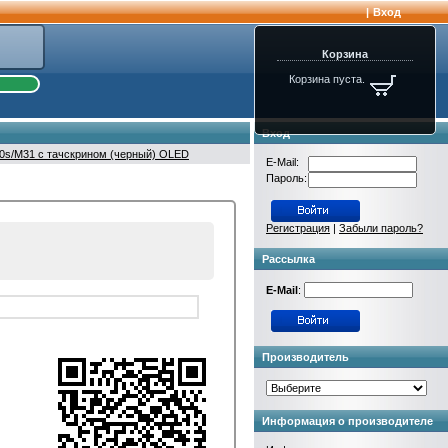
|
Вход
Корзина
Корзина пуста.
Вход
s/M31 с тачскрином (черный) OLED
E-Mail:
Пароль:
Регистрация
|
Забыли пароль?
Рассылка
E-Mail
:
Производитель
Информация о производителе