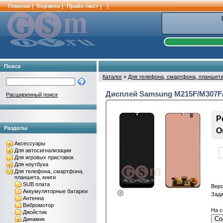
Главная
|
Корзина
|
Прайс-лист
|
|
Поиск
Каталог
»
Для телефона, смартфона, планшета
Дисплей Samsung M215F/M307F/
Расширенный поиск
Р
Разделы
О
Аксессуары
Для автосигнализации
Для игровых приставок
Для ноутбука
Для телефона, смартфона,
планшета, книги
SUB плата
Верс
Аккумуляторные батареи
Зада
Антенна
Вибромотор
На с
Джойстик
Со
Динамик