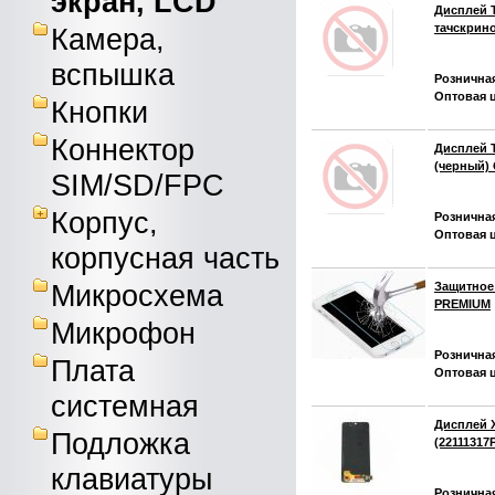
экран, LCD
Дисплей T
тачскрин
Камера,
вспышка
Розничная
Оптовая ц
Кнопки
Коннектор
Дисплей T
(черный)
SIM/SD/FPC
Корпус,
Розничная
Оптовая ц
корпусная часть
Микросхема
Защитное 
PREMIUM
Микрофон
Розничная
Плата
Оптовая ц
системная
Дисплей X
Подложка
(2211131
клавиатуры
Розничная