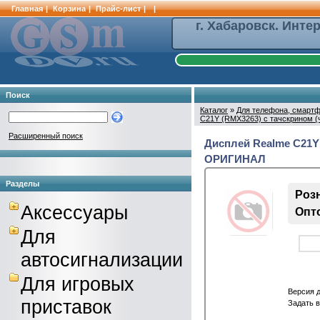
Главная
|
Корзина
|
Прайс-лист
|
|
г. Хабаровск. Инте
Поиск
Каталог
»
Для телефона, смартф
C21Y (RMX3263) с тачскрином 
Расширенный поиск
Дисплей Realme C21Y
ОРИГИНАЛ
Разделы
Розн
Аксессуары
Опто
Для
автосигнализации
Для игровых
Версия 
приставок
Задать 