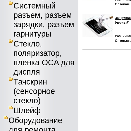
Системный
Оптовая ц
разъем, разъем
Защитное 
зарядки, разъем
(черный) 
гарнитуры
Розничная
Оптовая ц
Стекло,
поляризатор,
пленка OCA для
диспля
Тачскрин
(сенсорное
стекло)
Шлейф
Оборудование
для ремонта