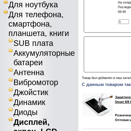
Для ноутбука
На склад
Последне
Для телефона,
09:49
смартфона,
планшета, книги
SUB плата
Аккумуляторные
батареи
Антенна
Товар был добавлен в наш катал
Вибромотор
С данным товаром так
Джойстик
Защитное 
Динамик
Smart 8/8
Диоды
Розничная
Дисплей,
Оптовая ц