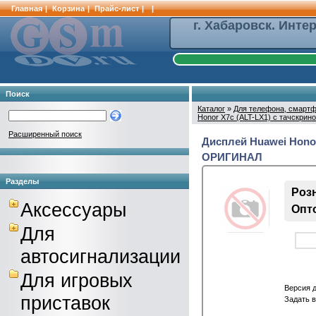
Главная
|
Корзина
|
Прайс-лист
|
|
г. Хабаровск. Инте
Поиск
Каталог
»
Для телефона, смартф
Honor X7c (ALT-LX1) с тачскри
Расширенный поиск
Дисплей Huawei Honor
ОРИГИНАЛ
Разделы
Розн
Аксессуары
Опто
Для
автосигнализации
Для игровых
Версия 
приставок
Задать 